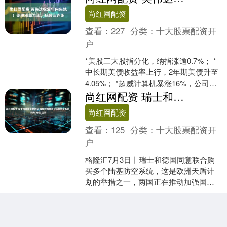
房地产交....
尚红网配资
查看：
227
分类：
十大股票配资开
户
*美股三大股指分化，纳指涨逾0.7%； *
中长期美债收益率上行，2年期美债升至
4.05%； *超威计算机暴涨16%，公司与
沙特达成多年合约。 周三美股涨跌互
尚红网配资 瑞士和德国签署协议 将联合购买多个陆基防空系统_采购_格隆_国防
现，....
尚红网配资
查看：
125
分类：
十大股票配资开
户
格隆汇7月3日丨瑞士和德国同意联合购
买多个陆基防空系统，这是欧洲天盾计
划的举措之一，两国正在推动加强国防
采购方面的合作。周四，瑞士政府在一
份声明中说，该协议预计....