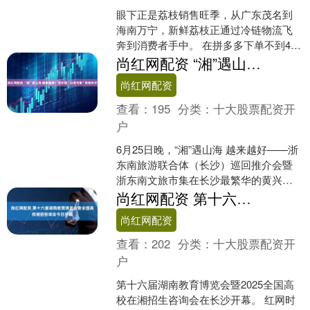
眼下正是荔枝销售旺季，从广东茂名到
海南万宁，新鲜荔枝正通过冷链物流飞
奔到消费者手中。 在拼多多下单不到48
小时，上海白领张然就收到了发自广东
尚红网配资 “湘”遇山海 越来越好！浙东南“山海市集”亮相长沙
茂名的妃子笑荔枝。荔....
尚红网配资
查看：
195
分类：
十大股票配资开
户
6月25日晚，“湘”遇山海 越来越好——浙
东南旅游联合体（长沙）巡回推介会暨
浙东南文旅市集在长沙最繁华的黄兴步
行街西广场启幕。舟山、绍兴、宁波、
尚红网配资 第十六届湖南教育博览会暨全国高校湘招咨询会今日开幕
台州、温州五城联....
尚红网配资
查看：
202
分类：
十大股票配资开
户
第十六届湖南教育博览会暨2025全国高
校在湘招生咨询会在长沙开幕。 红网时