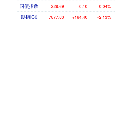
国债指数
229.69
+0.10
+0.04%
期指IC0
7877.80
+164.40
+2.13%
话题标签
重庆
2026
孩子
为什么
完成
上海
否认
承认
开放
春季