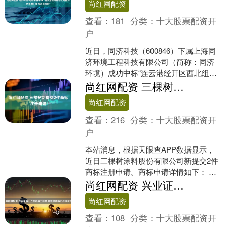
尚红网配资
查看：
181
分类：
十大股票配资开
户
近日，同济科技（600846）下属上海同
济环境工程科技有限公司（简称：同济
环境）成功中标“连云港经开区西北组团
污水处理厂委托运营项目”，将负责该污
尚红网配资 三棵树新提交2件商标注册申请
水处理厂的提标....
尚红网配资
查看：
216
分类：
十大股票配资开
户
本站消息，根据天眼查APP数据显示，
近日三棵树涂料股份有限公司新提交2件
商标注册申请。商标申请详情如下： 今
年以来三棵树涂料股份有限公司新申请
尚红网配资 兴业证券：“反内卷”以来 哪些资源品已在涨价？
注册商标87件，截....
尚红网配资
查看：
108
分类：
十大股票配资开