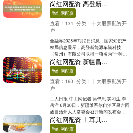
在这个瞬息万变的世界里，每个星座都
尚红网配资 高登新能源取得汽车线束加工放线装置专利，使线束张紧绷直方便后续加工
有其独特的光芒，而白羊....
尚红网配资
查看：
134
分类：
十大股票配资开
户
金融界2025年7月2日消息，国家知识产
权局信息显示，高登新能源车辆科技
（常州）有限公司取得一项名为“一种汽
车线束加工放线装置”的专利，授权公告
尚红网配资 新疆昌吉立法明确子女护理假
号CN22304....
尚红网配资
查看：
160
分类：
十大股票配资开
户
工人日报-中工网记者 吴铎思 实习生 李
岳洋 6月30日，新疆维吾尔自治区昌吉回
族自治州人大常委会召开新闻发布会，
宣布《昌吉回族自治州居家养老服务条
尚红网配资 土耳其总统：安卡拉将承办2026年北约峰会
例》（以下简....
尚红网配资