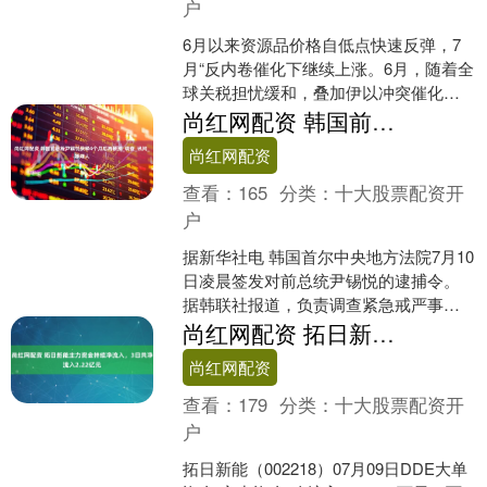
户
6月以来资源品价格自低点快速反弹，7
月“反内卷催化下继续上涨。6月，随着全
球关税担忧缓和，叠加伊以冲突催化，
南华商品指数自低点反弹超6%，7月”反
尚红网配资 韩国前总统尹锡悦获释4个月后再被捕_调查_讯问_嫌疑人
内卷催化下继续....
尚红网配资
查看：
165
分类：
十大股票配资开
户
据新华社电 韩国首尔中央地方法院7月10
日凌晨签发对前总统尹锡悦的逮捕令。
据韩联社报道，负责调查紧急戒严事件
的特检组随后实施逮捕。这是尹锡悦获
尚红网配资 拓日新能主力资金持续净流入，3日共净流入2.22亿元
释4个月后再次被捕....
尚红网配资
查看：
179
分类：
十大股票配资开
户
拓日新能（002218）07月09日DDE大单