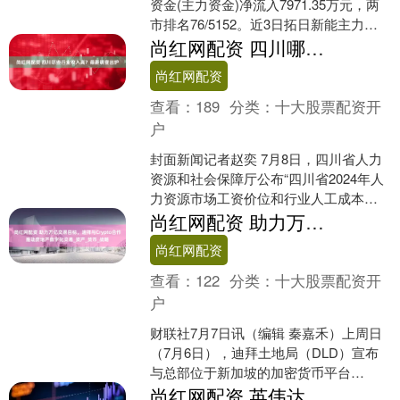
资金(主力资金)净流入7971.35万元，两
市排名76/5152。近3日拓日新能主力资
金持续流入，3日共净流入2.....
尚红网配资 四川哪些行业收入高？最新调查出炉
尚红网配资
查看：
189
分类：
十大股票配资开
户
封面新闻记者赵奕 7月8日，四川省人力
资源和社会保障厅公布“四川省2024年人
力资源市场工资价位和行业人工成本信
息”，全省去年整体工资价位中位数为
尚红网配资 助力万亿交易目标，迪拜与Crypto合作推动房地产数字化交易_资产_货币_战略
6.32万元/....
尚红网配资
查看：
122
分类：
十大股票配资开
户
财联社7月7日讯（编辑 秦嘉禾）上周日
（7月6日），迪拜土地局（DLD）宣布
与总部位于新加坡的加密货币平台
Crypto.com签署合作协议，共同推进迪拜
尚红网配资 英伟达收复年内失地！美股涨跌互现，标普三连阳