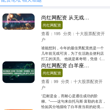
尚红网配资 从无戏可演到最佳男配，32岁蒋奇明给戏混子“上课”
尚红网配资
查看：
195
分类：
十大股票配资开
户
谁能想到，今年的最佳男配竟然是一个
几年前无戏可演，为了生活跑去便利店
打工的演员。 他就是蒋奇明，凭借《边
水往事》中“条狗”王安全一角，他挤掉一
尚红网配资 白羊座：耐心等待，你将翻身，巨大惊喜即将砸向你，快接住好运_生活_勇气_托马斯·
众老戏骨，真正靠硬....
尚红网配资
查看：
99
分类：
十大股票配资开
户
“忍耐是金，而耐心是通往成功的阶
梯。”——这句来自托马斯·富勒的名言，
恰如其分地描绘了白羊座当前的处境。