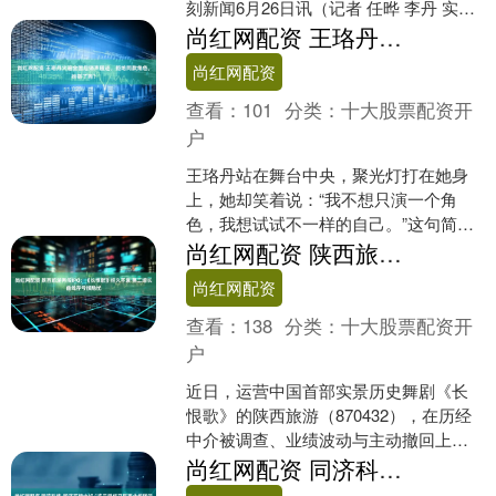
刻新闻6月26日讯（记者 任晔 李丹 实习
生 周子怡）6月26日，正值湖南省2025
尚红网配资 王珞丹火遍全国后销声匿迹，拒绝同款角色，她错了吗？
年....
尚红网配资
查看：
101
分类：
十大股票配资开
户
王珞丹站在舞台中央，聚光灯打在她身
上，她却笑着说：“我不想只演一个角
色，我想试试不一样的自己。”这句简单
的话，点燃了无数观众的好奇心。她从
尚红网配资 陕西旅游再闯IPO：《长恨歌》经久不衰 第二增长曲线存亏损隐忧
《奋斗》里那个活泼可爱....
尚红网配资
查看：
138
分类：
十大股票配资开
户
近日，运营中国首部实景历史舞剧《长
恨歌》的陕西旅游（870432），在历经
中介被调查、业绩波动与主动撤回上市
的三年蛰伏后，再次冲刺沪市主板IPO获
尚红网配资 同济科技·同济环境中标“连云港经开区西北组团污水处理厂委托运营项目”
受理。 “斯山....