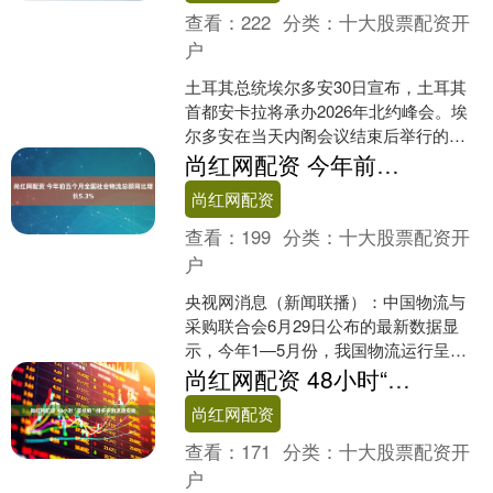
查看：
222
分类：
十大股票配资开
户
土耳其总统埃尔多安30日宣布，土耳其
首都安卡拉将承办2026年北约峰会。埃
尔多安在当天内阁会议结束后举行的记
者会上说，2026年北约峰会将于2026年7
尚红网配资 今年前五个月全国社会物流总额同比增长5.3%
月在安卡....
尚红网配资
查看：
199
分类：
十大股票配资开
户
央视网消息（新闻联播）：中国物流与
采购联合会6月29日公布的最新数据显
示，今年1—5月份，我国物流运行呈现
总体平稳、结构进一步优化的特点。其
尚红网配资 48小时“荔枝鲜”拼多多的速递实验
中，工业品物流需求增....
尚红网配资
查看：
171
分类：
十大股票配资开
户