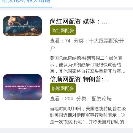
尚红网配资 媒体：特朗普称对伊朗战争不会持续“太久”
尚红网配资
查看：
74
分类：
十大股票配资开
户
美国总统唐纳德·特朗普周二向媒体表
示，他认为伊朗战争可能很快就会结
束，其他国家将自行牵头重新开放霍尔
木兹海峡。 “我们不会再在那里待太久
倍顺网配资 特朗普:对伊朗军事行动“很快&quot;结束 短期行动接近尾声
了。我们现在正在把他们彻....
倍顺网配资
查看：
204
分类：
配资论坛
当地时间3月9日，美国总统特朗普在谈
到美国近期对伊朗军事行动时表示，这
是一次“短期行动”，并称美国对伊朗的军
事行动会很快结束。他提到，美国与以