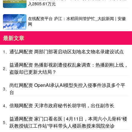
入2805.61万元
在线配资平台 庐江：水稻田间管护忙_大皖新闻 | 安徽
网
最新文章
通弘网配资 两部门部署启动区划地名文物名录建设试点
1、
益通网配资 热播影视剧遭侵权乱象调查：热播剧刚上线，
2、
盗版却已更新大结局？
尚红网配资 OpenAI承认AI模型失控入侵事件涉及多个平
3、
台
倍顺网配资 天津市政府秘书长胡学明，出任副市长
4、
益通网配资 家门口看名医 | 4月11日，本周六小儿骨科“楼
5、
跃教授镇江工作站”学科带头人楼跃教授来我院坐诊