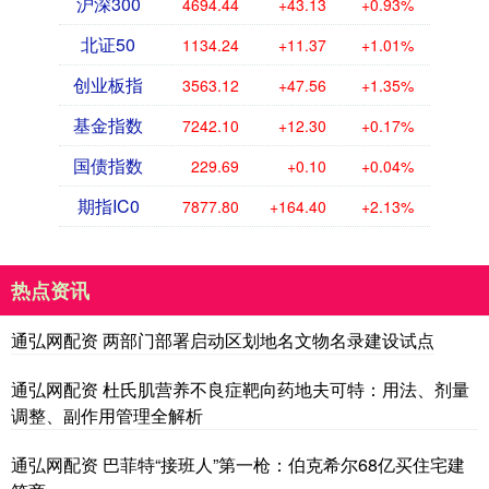
沪深300
4694.44
+43.13
+0.93%
北证50
1134.24
+11.37
+1.01%
创业板指
3563.12
+47.56
+1.35%
基金指数
7242.10
+12.30
+0.17%
国债指数
229.69
+0.10
+0.04%
期指IC0
7877.80
+164.40
+2.13%
热点资讯
通弘网配资 两部门部署启动区划地名文物名录建设试点
通弘网配资 杜氏肌营养不良症靶向药地夫可特：用法、剂量
调整、副作用管理全解析
通弘网配资 巴菲特“接班人”第一枪：伯克希尔68亿买住宅建