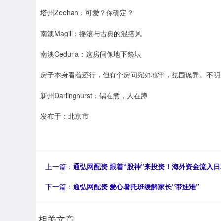
塔州Zeehan：可爱？你确定？
南澳Magill：摇滚与古典的混搭风
南澳Ceduna：这房间像地下祭坛
房子本身看着还行，但有个房间宛如地牢，氛围诡异。不明
新州Darlinghurst：锅在煮，人在蹲
发布于：北京市
上一篇：
通弘网配资 跟着“股神”来投资！海外资金流入日
下一篇：
通弘网配资 爱心暑托班缓解家长“带娃难”
相关文章