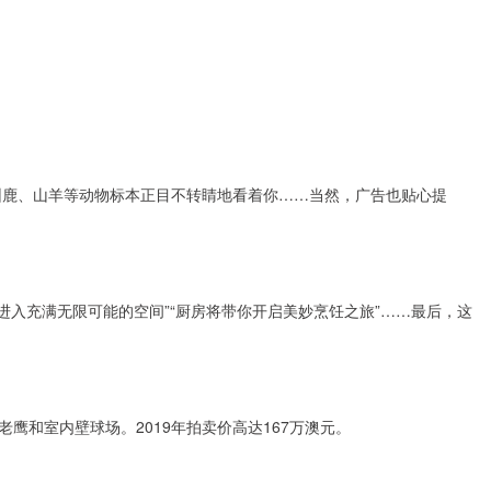
、驯鹿、山羊等动物标本正目不转睛地看着你……当然，广告也贴心提
欢迎进入充满无限可能的空间”“厨房将带你开启美妙烹饪之旅”……最后，这
鹰和室内壁球场。2019年拍卖价高达167万澳元。