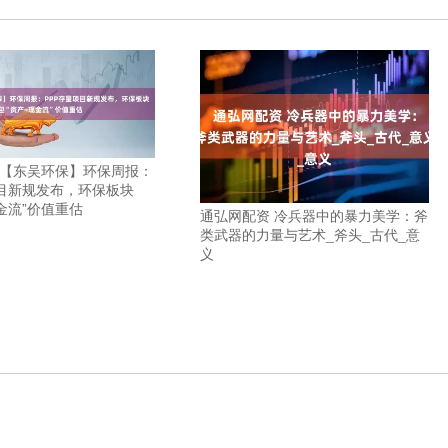
 【东吴环保】环保周报：
项目新规发布，环保板块
金流”价值重估
通弘网配资 冷兵器中的暴力美学：斧
类武器的力量与艺术_斧头_古代_意
义