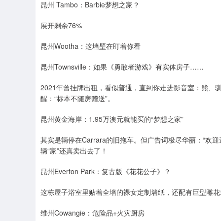
昆州 Tambo：Barbie梦想之家？
展开剩余76%
昆州Wootha：这墙壁在盯着你看
昆州Townsville：如果《勇敢者游戏》有实体房子……
2021年曾挂牌出租，看似普通，直到你走进影音室：熊
醒：“标本不随房赠送”。
昆州黄金海岸：1.95万澳元就能买的“梦想之家”
其实是辆停在Carrara的旧拖车。但广告词极尽华丽：“
辆“家”还真卖出去了！
昆州Everton Park：复古版《花花公子》？
这栋屋子浴室里贴着全墙的裸女定制墙纸，还配有巨型雕花老
维州Cowangie：危险品+火灾厨房