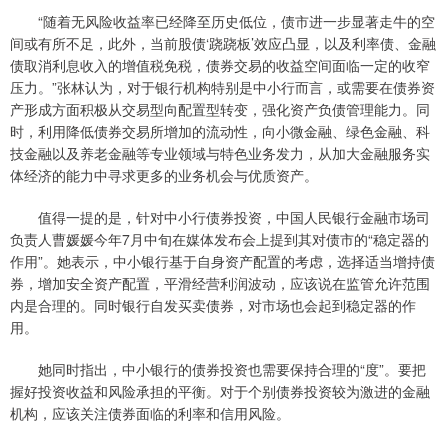
“随着无风险收益率已经降至历史低位，债市进一步显著走牛的空
间或有所不足，此外，当前股债‘跷跷板’效应凸显，以及利率债、金融
债取消利息收入的增值税免税，债券交易的收益空间面临一定的收窄
压力。”张林认为，对于银行机构特别是中小行而言，或需要在债券资
产形成方面积极从交易型向配置型转变，强化资产负债管理能力。同
时，利用降低债券交易所增加的流动性，向小微金融、绿色金融、科
技金融以及养老金融等专业领域与特色业务发力，从加大金融服务实
体经济的能力中寻求更多的业务机会与优质资产。
值得一提的是，针对中小行债券投资，中国人民银行金融市场司
负责人曹媛媛今年7月中旬在媒体发布会上提到其对债市的“稳定器的
作用”。她表示，中小银行基于自身资产配置的考虑，选择适当增持债
券，增加安全资产配置，平滑经营利润波动，应该说在监管允许范围
内是合理的。同时银行自发买卖债券，对市场也会起到稳定器的作
用。
她同时指出，中小银行的债券投资也需要保持合理的“度”。要把
握好投资收益和风险承担的平衡。对于个别债券投资较为激进的金融
机构，应该关注债券面临的利率和信用风险。