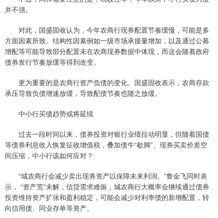
并不强。
对此，国盛固收认为，今年农商行现券配置节奏缓慢，可能是多
方面因素所致。结构性因素例如一级市场承接量增加，以及通过公募
增配等可能导致部分配置未在农商现券数据中体现，而这会随着政府
债券发行节奏放缓等得到改变。
更为重要的是农商行资产负债的变化。国盛固收表示，农商存款
承压导致负债增速放缓，导致配债节奏也随之放缓。
中小行买债趋势或将延续
过去一段时间以来，债券投资对银行业绩拉动明显，但随着国债
等债券利息收入恢复征收增值税，叠加债牛“歇脚”、现券买卖价差空
间压缩，中小行该如何应对？
“城农商行会减少卖出现券资产以保障未来利润。”鲁金飞同时表
示， “资产荒”未解，信贷需求难振，城农商行大概率会继续通过债券
投资维持资产扩张和盈利稳定，可能会减少对利率债的新增配置，转
向信用债、同业存单等资产。