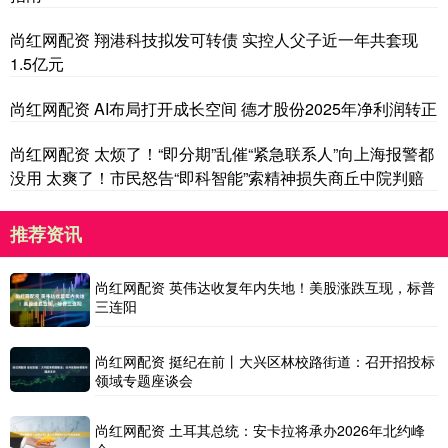
尚红网配资 翔港科技拟发可转债 实控人父子近一年共套现
1.5亿元
尚红网配资 AI布局打开成长空间 德才股份2025年净利润转正
尚红网配资 太烦了！“即分期”乱催“紧急联系人”向上海报警都
没用 太爽了！市民怒告“即科智能”索精神损失商丘中院判赔
推荐资讯
尚红网配资 英伟达收复年内失地！美股涨跌互现，标普
三连阳
尚红网配资 挺纪在前丨大兴区林校路街道：召开招投标
领域专题座谈会
尚红网配资 土耳其总统：安卡拉将承办2026年北约峰