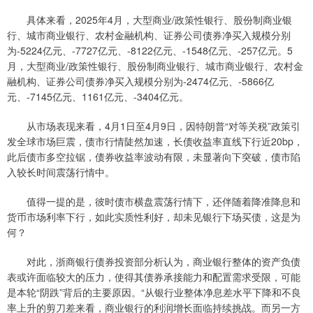
具体来看，2025年4月，大型商业/政策性银行、股份制商业银
行、城市商业银行、农村金融机构、证券公司债券净买入规模分别
为-5224亿元、-7727亿元、-8122亿元、-1548亿元、-257亿元。5
月，大型商业/政策性银行、股份制商业银行、城市商业银行、农村金
融机构、证券公司债券净买入规模分别为-2474亿元、-5866亿
元、-7145亿元、1161亿元、-3404亿元。
从市场表现来看，4月1日至4月9日，因特朗普“对等关税”政策引
发全球市场巨震，债市行情陡然加速，长债收益率直线下行近20bp，
此后债市多空拉锯，债券收益率波动有限，未显著向下突破，债市陷
入较长时间震荡行情中。
值得一提的是，彼时债市横盘震荡行情下，还伴随着降准降息和
货币市场利率下行，如此实质性利好，却未见银行下场买债，这是为
何？
对此，浙商银行债券投资部分析认为，商业银行整体的资产负债
表或许面临较大的压力，使得其债券承接能力和配置需求受限，可能
是本轮“阴跌”背后的主要原因。“从银行业整体净息差水平下降和不良
率上升的剪刀差来看，商业银行的利润增长面临持续挑战。而另一方