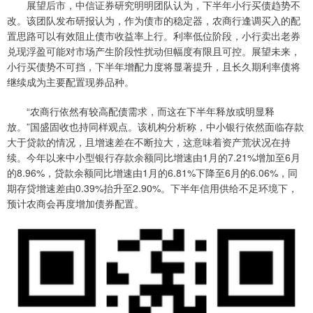
展望后市，中信证券研究明明团队认为，下半年小行买债趋势不
改。该团队发布研报认为，作为债市的稳定器，农商行逢调买入的配
置思路可以有效阻止债市收益率上行。利率低位阶段，小行卖出老券
兑现浮盈可能对市场产生阶段性扰动但幅度有限且可控。展望未来，
小行买债势不可挡，下半年增配力度将显著提升，且长久期利率债将
继续成为主要配置现券品种。
“农商行依然有较高配债需求，而这在下半年释放或明显释
放。”国盛固收也持同样观点。该机构分析称，中小银行依然面临存款
大于贷款的情况，且增速差在不断拉大，这意味着资产荒状况在持
续。今年以来中小型银行存款余额同比增速由1月的7.21%增加至6月
的8.96%，贷款余额同比增速由1月的6.81%下降至6月的6.06%，同
期存贷增速差由0.39%抬升至2.90%。下半年信用供给不足环境下，
预计农商会再度增加债券配置。